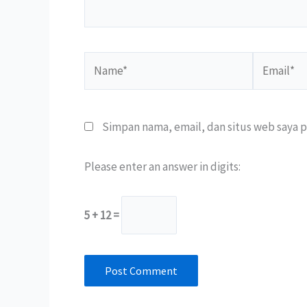
Name*
Email*
Simpan nama, email, dan situs web saya 
Please enter an answer in digits:
5 + 12 =