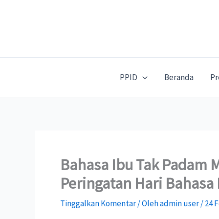
Lewati
ke
konten
PPID
Beranda
Pr
Bahasa Ibu Tak Padam 
Peringatan Hari Bahasa 
Tinggalkan Komentar
/ Oleh
admin user
/
24 F