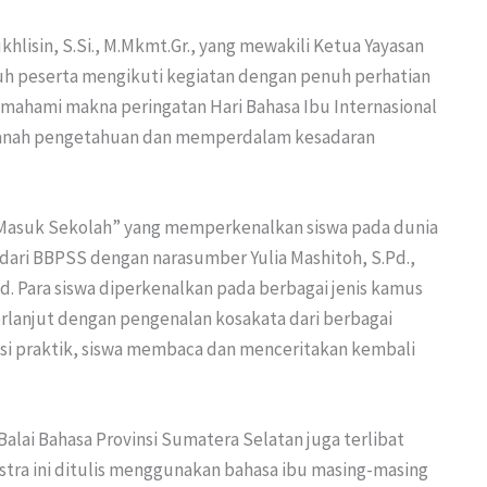
ukhlisin, S.Si., M.Mkmt.Gr., yang mewakili Ketua Yayasan
h peserta mengikuti kegiatan dengan penuh perhatian
ahami makna peringatan Hari Bahasa Ibu Internasional
zanah pengetahuan dan memperdalam kesadaran
 Masuk Sekolah” yang memperkenalkan siswa pada dunia
 dari BBPSS dengan narasumber Yulia Mashitoh, S.Pd.,
Pd. Para siswa diperkenalkan pada berbagai jenis kamus
rlanjut dengan pengenalan kosakata dari berbagai
si praktik, siswa membaca dan menceritakan kembali
Balai Bahasa Provinsi Sumatera Selatan juga terlibat
astra ini ditulis menggunakan bahasa ibu masing-masing