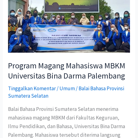
Magang
Mahasiswa
MBKM
Universitas
Bina
Darma
Palembang
Program Magang Mahasiswa MBKM
Universitas Bina Darma Palembang
Tinggalkan Komentar
/
Umum
/
Balai Bahasa Provinsi
Sumatera Selatan
Balai Bahasa Provinsi Sumatera Selatan menerima
mahasiswa magang MBKM dari Fakultas Keguruan,
Ilmu Pendidikan, dan Bahasa, Universitas Bina Darma
Palembang. Mahasiswa tersebut diterima langsung