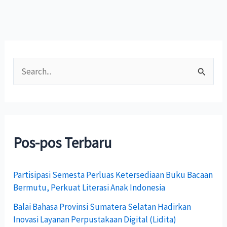
C
a
r
i
Pos-pos Terbaru
u
n
Partisipasi Semesta Perluas Ketersediaan Buku Bacaan
t
Bermutu, Perkuat Literasi Anak Indonesia
u
Balai Bahasa Provinsi Sumatera Selatan Hadirkan
k
Inovasi Layanan Perpustakaan Digital (Lidita)