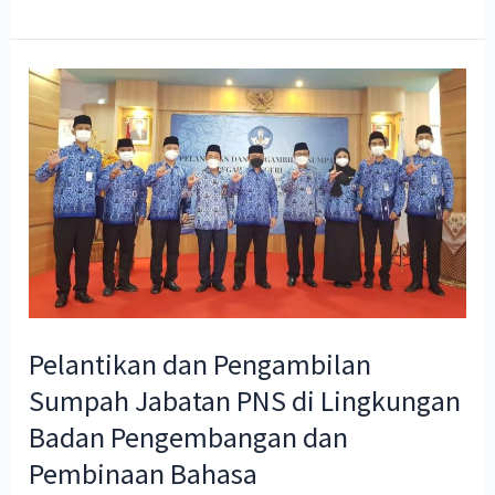
Pelantikan
dan
Pengambilan
Sumpah
Jabatan
PNS
di
Lingkungan
Badan
Pelantikan dan Pengambilan
Pengembangan
dan
Sumpah Jabatan PNS di Lingkungan
Pembinaan
Badan Pengembangan dan
Bahasa
Pembinaan Bahasa