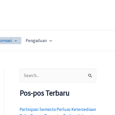
formasi
Pengaduan
C
a
Pos-pos Terbaru
r
i
Partisipasi Semesta Perluas Ketersediaan
u