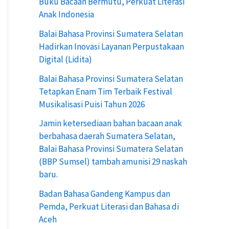
Buku Bacaan Bermutu, Perkuat Literasi
n
Anak Indonesia
t
Balai Bahasa Provinsi Sumatera Selatan
u
Hadirkan Inovasi Layanan Perpustakaan
Digital (Lidita)
k
Balai Bahasa Provinsi Sumatera Selatan
:
Tetapkan Enam Tim Terbaik Festival
Musikalisasi Puisi Tahun 2026
Jamin ketersediaan bahan bacaan anak
berbahasa daerah Sumatera Selatan,
Balai Bahasa Provinsi Sumatera Selatan
(BBP Sumsel) tambah amunisi 29 naskah
baru.
Badan Bahasa Gandeng Kampus dan
Pemda, Perkuat Literasi dan Bahasa di
Aceh