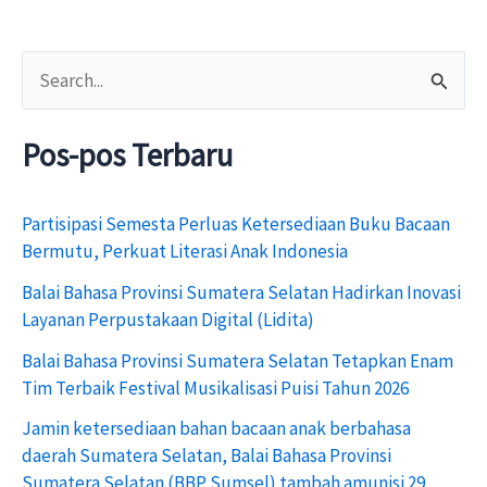
C
a
Pos-pos Terbaru
r
i
Partisipasi Semesta Perluas Ketersediaan Buku Bacaan
u
Bermutu, Perkuat Literasi Anak Indonesia
n
Balai Bahasa Provinsi Sumatera Selatan Hadirkan Inovasi
t
Layanan Perpustakaan Digital (Lidita)
u
Balai Bahasa Provinsi Sumatera Selatan Tetapkan Enam
k
Tim Terbaik Festival Musikalisasi Puisi Tahun 2026
:
Jamin ketersediaan bahan bacaan anak berbahasa
daerah Sumatera Selatan, Balai Bahasa Provinsi
Sumatera Selatan (BBP Sumsel) tambah amunisi 29