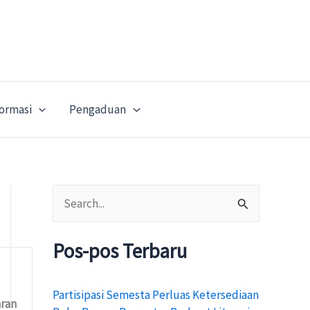
formasi
Pengaduan
C
a
Pos-pos Terbaru
r
i
Partisipasi Semesta Perluas Ketersediaan
u
ran