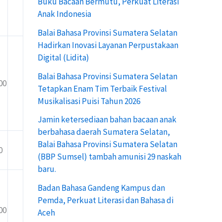
Buku Bacaan Bermutu, Perkuat Literasi
n
Anak Indonesia
t
Balai Bahasa Provinsi Sumatera Selatan
u
Hadirkan Inovasi Layanan Perpustakaan
Digital (Lidita)
k
Balai Bahasa Provinsi Sumatera Selatan
:
00
Tetapkan Enam Tim Terbaik Festival
Musikalisasi Puisi Tahun 2026
Jamin ketersediaan bahan bacaan anak
berbahasa daerah Sumatera Selatan,
Balai Bahasa Provinsi Sumatera Selatan
0
(BBP Sumsel) tambah amunisi 29 naskah
baru.
Badan Bahasa Gandeng Kampus dan
Pemda, Perkuat Literasi dan Bahasa di
00
Aceh