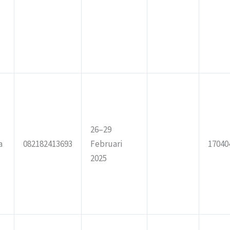
26–29
a
082182413693
Februari
17040
2025