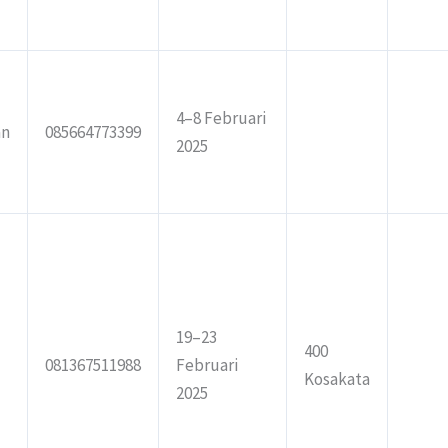
4–8 Februari
an
085664773399
2025
19–23
400
081367511988
Februari
Kosakata
2025