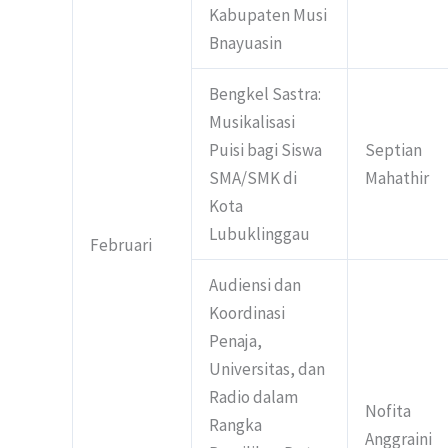
Kabupaten Musi
Bnayuasin
Bengkel Sastra:
Musikalisasi
Puisi bagi Siswa
Septian
SMA/SMK di
Mahathir
Kota
Lubuklinggau
Februari
Audiensi dan
Koordinasi
Penaja,
Universitas, dan
Radio dalam
Nofita
Rangka
Anggraini