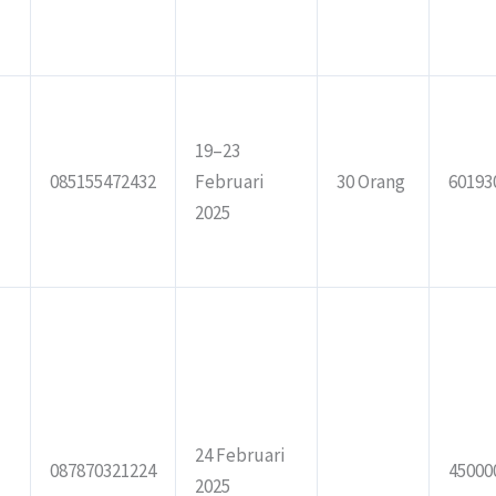
19–23
085155472432
Februari
30 Orang
60193
2025
24 Februari
087870321224
45000
2025