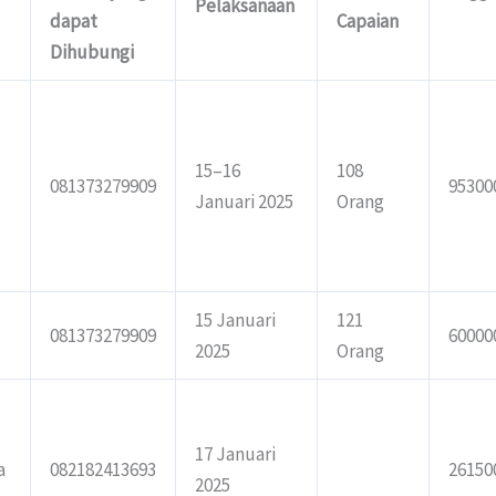
Pelaksanaan
dapat
Capaian
Dihubungi
15–16
108
081373279909
95300
Januari 2025
Orang
15 Januari
121
081373279909
60000
2025
Orang
17 Januari
a
082182413693
26150
2025