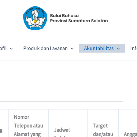
ofil
Produk dan Layanan
Akuntabilitas
In
Nomor
Telepon atau
Target
g
Jadwal
Alamat yang
dan/atau
Angga