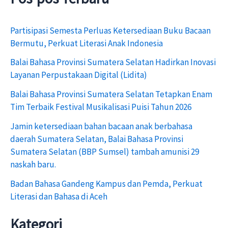
r
i
Partisipasi Semesta Perluas Ketersediaan Buku Bacaan
u
Bermutu, Perkuat Literasi Anak Indonesia
n
Balai Bahasa Provinsi Sumatera Selatan Hadirkan Inovasi
t
Layanan Perpustakaan Digital (Lidita)
u
Balai Bahasa Provinsi Sumatera Selatan Tetapkan Enam
k
Tim Terbaik Festival Musikalisasi Puisi Tahun 2026
:
Jamin ketersediaan bahan bacaan anak berbahasa
daerah Sumatera Selatan, Balai Bahasa Provinsi
Sumatera Selatan (BBP Sumsel) tambah amunisi 29
naskah baru.
Badan Bahasa Gandeng Kampus dan Pemda, Perkuat
Literasi dan Bahasa di Aceh
Kategori