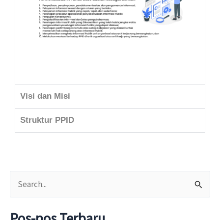
Visi dan Misi
Struktur PPID
C
a
Pos-pos Terbaru