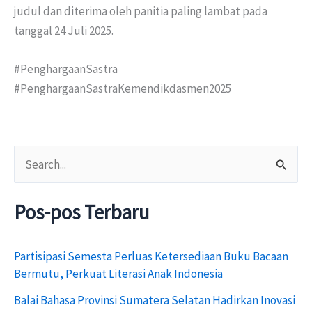
judul dan diterima oleh panitia paling lambat pada
tanggal 24 Juli 2025.
#PenghargaanSastra
#PenghargaanSastraKemendikdasmen2025
C
a
Pos-pos Terbaru
r
i
Partisipasi Semesta Perluas Ketersediaan Buku Bacaan
u
Bermutu, Perkuat Literasi Anak Indonesia
n
Balai Bahasa Provinsi Sumatera Selatan Hadirkan Inovasi
t